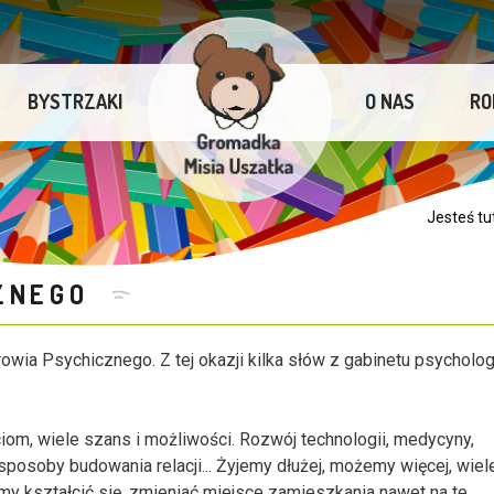
BYSTRZAKI
O NAS
RO
Jesteś tu
CZNEGO
wia Psychicznego. Z tej okazji kilka słów z gabinetu psycholo
om, wiele szans i możliwości. Rozwój technologii, medycyny,
osoby budowania relacji... Żyjemy dłużej, możemy więcej, wiel
y kształcić się, zmieniać miejsce zamieszkania nawet na te