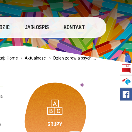
DZIC
JADŁOSPIS
KONTAKT
taj:
Home
>
Aktualności
>
Dzień zdrowia psychi ...
ga
GRUPY
e