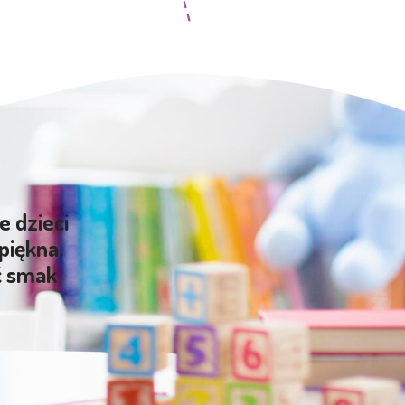
e dzieci
piękna,
ć smak