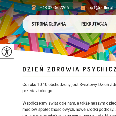
+48 324567266
pp1@radlin.pl
STRONA GŁÓWNA
REKRUTACJA
DZIEŃ ZDROWIA PSYCHI
Co roku 10.10 obchodzony jest Światowy Dzień Zdro
przedszkolnego.
Współczesny świat daje nam, a także naszym dzieci
mediów społecznościowych, nowe środki podróży, sp
rzeczy mamy właściwie na wyciągnięcie ręki. Możem