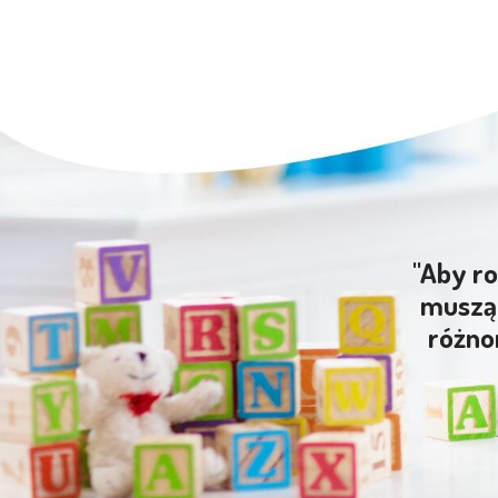
"Aby ro
muszą 
różno