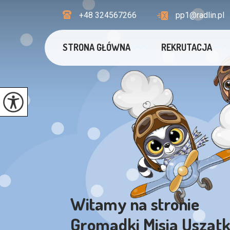
+48 324567266
pp1@radlin.pl
STRONA GŁÓWNA
REKRUTACJA
Witamy na stronie
Gromadki Misia Uszatk