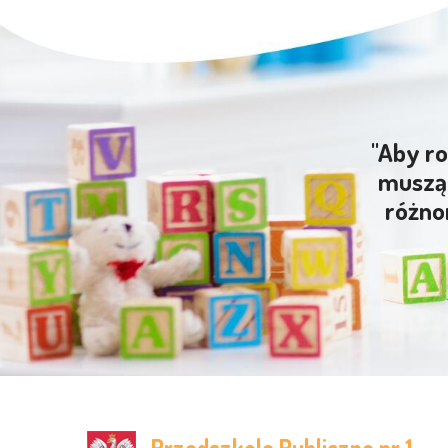
"Aby ro
muszą 
różno
Przedszkole Publiczne nr 1