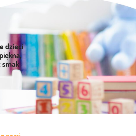
e dzieci
piękna,
ć smak
 z nami