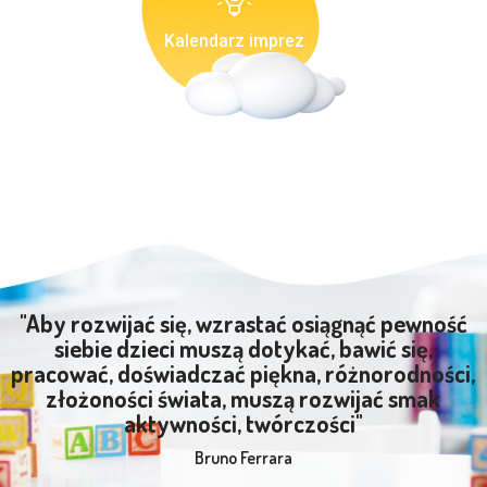
Kalendarz imprez
"Aby rozwijać się, wzrastać osiągnąć pewność
siebie dzieci muszą dotykać, bawić się,
pracować, doświadczać piękna, różnorodności,
złożoności świata, muszą rozwijać smak
aktywności, twórczości"
Bruno Ferrara