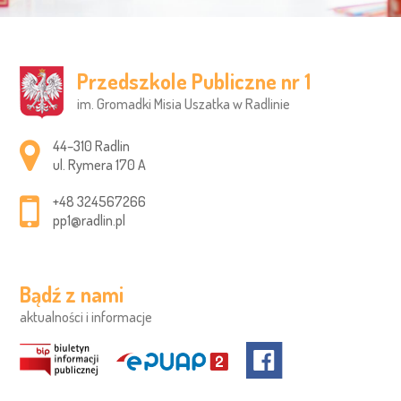
Przedszkole Publiczne nr 1
im. Gromadki Misia Uszatka w Radlinie
Adres pocztowy:
44–310 Radlin
ul. Rymera 170 A
+48 324567266
pp1@radlin.pl
Bądź z nami
aktualności i informacje