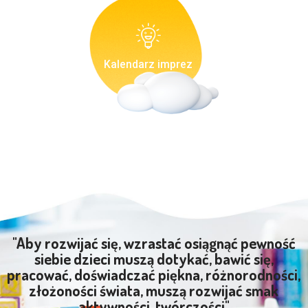
Kalendarz imprez
"Aby rozwijać się, wzrastać osiągnąć pewność
siebie dzieci muszą dotykać, bawić się,
pracować, doświadczać piękna, różnorodności,
złożoności świata, muszą rozwijać smak
aktywności, twórczości"