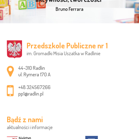
Bruno Ferrara
Przedszkole Publiczne nr 1
im. Gromadki Misia Uszatka w Radlinie
Adres pocztowy:
44–310 Radlin
ul. Rymera 170 A
+48 324567266
pp1@radlin.pl
Bądź z nami
aktualności i informacje