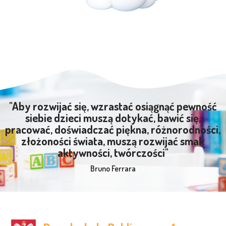
"Aby rozwijać się, wzrastać osiągnąć pewność
siebie dzieci muszą dotykać, bawić się,
pracować, doświadczać piękna, różnorodności,
złożoności świata, muszą rozwijać smak
aktywności, twórczości"
Bruno Ferrara