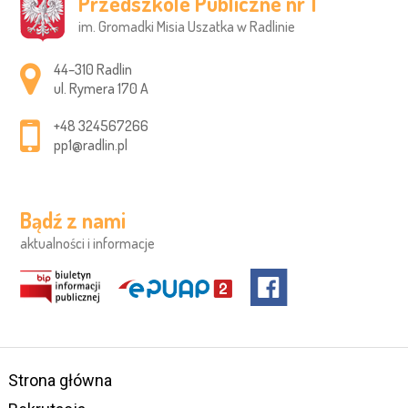
Przedszkole Publiczne nr 1
im. Gromadki Misia Uszatka w Radlinie
Adres pocztowy:
44–310 Radlin
ul. Rymera 170 A
+48 324567266
pp1@radlin.pl
Bądź z nami
aktualności i informacje
Strona główna