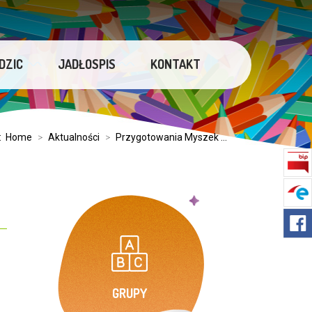
DZIC
JADŁOSPIS
KONTAKT
j:
Home
>
Aktualności
>
Przygotowania Myszek ...
GRUPY