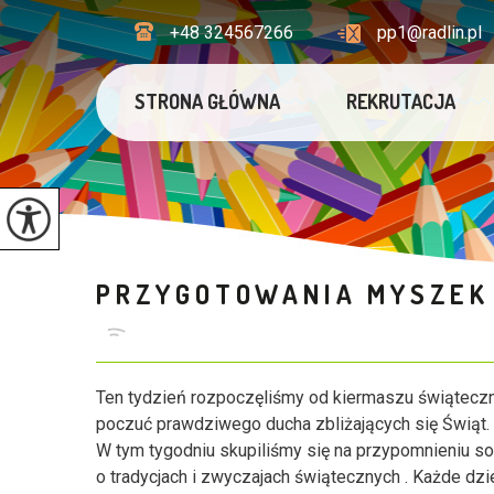
+48 324567266
pp1@radlin.pl
STRONA GŁÓWNA
REKRUTACJA
PRZYGOTOWANIA MYSZEK 
Ten tydzień rozpoczęliśmy od kiermaszu świąteczn
poczuć prawdziwego ducha zbliżających się Świąt.
W tym tygodniu skupiliśmy się na przypomnieniu s
o tradycjach i zwyczajach świątecznych . Każde dzi