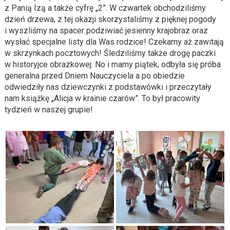
z Panią Izą a także cyfrę „2”. W czwartek obchodziliśmy
dzień drzewa, z tej okazji skorzystaliśmy z pięknej pogody
i wyszliśmy na spacer podziwiać jesienny krajobraz oraz
wysłać specjalne listy dla Was rodzice! Czekamy aż zawitają
w skrzynkach pocztowych! Śledziliśmy także drogę paczki
w historyjce obrazkowej. No i mamy piątek, odbyła się próba
generalna przed Dniem Nauczyciela a po obiedzie
odwiedziły nas dziewczynki z podstawówki i przeczytały
nam książkę „Alicja w krainie czarów”. To był pracowity
tydzień w naszej grupie!