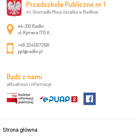
Przedszkole Publiczne nr 1
im. Gromadki Misia Uszatka w Radlinie
Adres pocztowy:
44–310 Radlin
ul. Rymera 170 A
+48 324567266
pp1@radlin.pl
Bądź z nami
aktualności i informacje
Strona główna