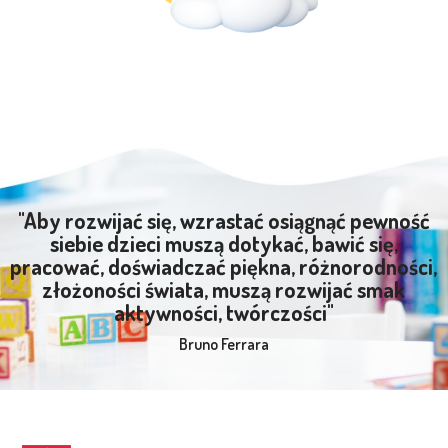
"Aby rozwijać się, wzrastać osiągnąć pewność
siebie dzieci muszą dotykać, bawić się,
pracować, doświadczać piękna, różnorodności,
złożoności świata, muszą rozwijać smak
aktywności, twórczości"
Bruno Ferrara