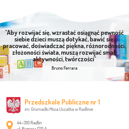
"Aby rozwijać się, wzrastać osiągnąć pewność
siebie dzieci muszą dotykać, bawić się,
pracować, doświadczać piękna, różnorodności,
złożoności świata, muszą rozwijać smak
aktywności, twórczości"
Bruno Ferrara
Przedszkole Publiczne nr 1
im. Gromadki Misia Uszatka w Radlinie
Adres pocztowy:
44–310 Radlin
ul. Rymera 170 A