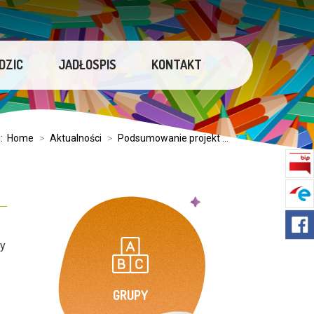
DZIC
JADŁOSPIS
KONTAKT
j:
Home
>
Aktualności
>
Podsumowanie projekt ...
cy
GRUPY