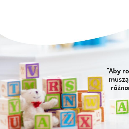
"Aby ro
muszą 
różno