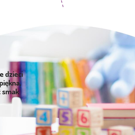
e dzieci
piękna,
ć smak