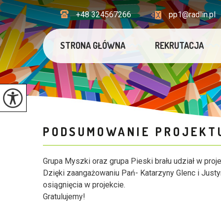
+48 324567266
pp1@radlin.pl
STRONA GŁÓWNA
REKRUTACJA
PODSUMOWANIE PROJEKTU
Grupa Myszki oraz grupa Pieski brału udział w proj
Dzięki zaangażowaniu Pań- Katarzyny Glenc i Just
osiągnięcia w projekcie.
Gratulujemy!