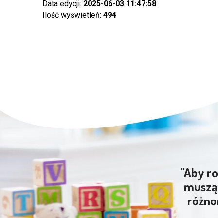
Data edycji:
2025-06-03 11:47:58
Ilość wyświetleń:
494
"Aby ro
muszą 
różno