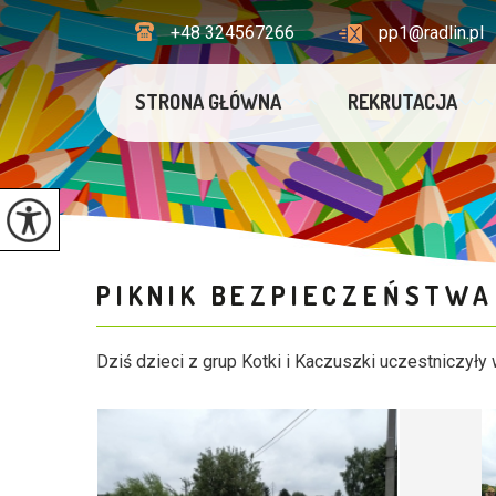
+48 324567266
pp1@radlin.pl
STRONA GŁÓWNA
REKRUTACJA
PIKNIK BEZPIECZEŃSTW
Dziś dzieci z grup Kotki i Kaczuszki uczestniczył