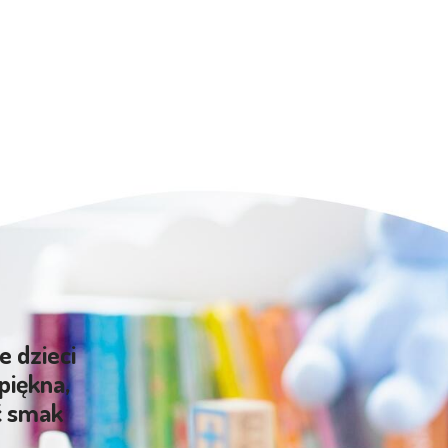
e dzieci
piękna,
ć smak