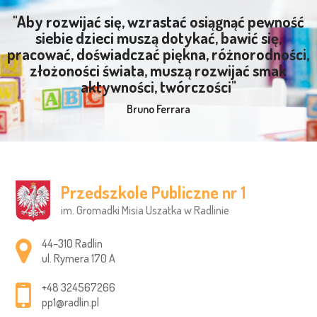
"Aby rozwijać się, wzrastać osiągnąć pewność
siebie dzieci muszą dotykać, bawić się,
pracować, doświadczać piękna, różnorodności,
złożoności świata, muszą rozwijać smak
aktywności, twórczości"
Bruno Ferrara
Przedszkole Publiczne nr 1
im. Gromadki Misia Uszatka w Radlinie
Adres pocztowy:
44–310 Radlin
ul. Rymera 170 A
+48 324567266
pp1@radlin.pl