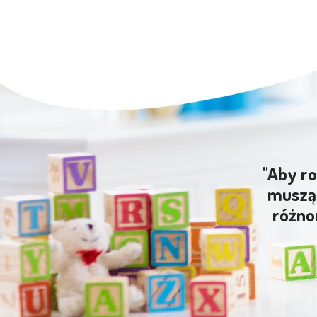
"Aby ro
muszą 
różno