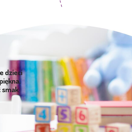
e dzieci
piękna,
ć smak