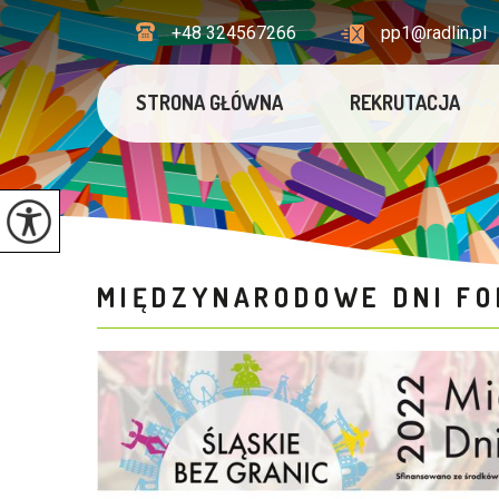
+48 324567266
pp1@radlin.pl
STRONA GŁÓWNA
REKRUTACJA
MIĘDZYNARODOWE DNI F