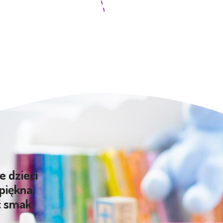
e dzieci
piękna,
ć smak