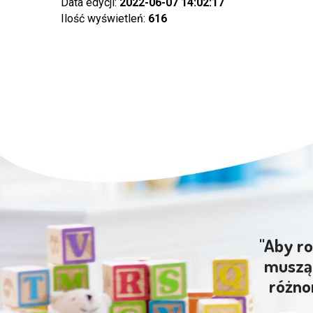
Data edycji:
2022-06-07 14:02:17
Ilość wyświetleń:
616
"Aby ro
muszą 
różno