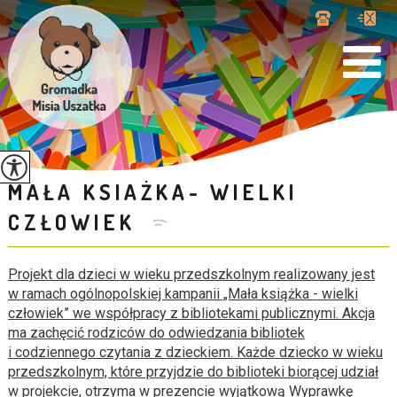
MAŁA KSIAŻKA- WIELKI
CZŁOWIEK
Projekt dla dzieci w wieku przedszkolnym realizowany jest
w ramach ogólnopolskiej kampanii „Mała książka - wielki
człowiek” we współpracy z bibliotekami publicznymi. Akcja
ma zachęcić rodziców do odwiedzania bibliotek
i codziennego czytania z dzieckiem. Każde dziecko w wieku
przedszkolnym, które przyjdzie do biblioteki biorącej udział
w projekcie, otrzyma w prezencie wyjątkową Wyprawkę