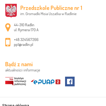
Przedszkole Publiczne nr 1
im. Gromadki Misia Uszatka w Radlinie
Adres pocztowy:
44–310 Radlin
ul. Rymera 170 A
+48 324567266
pp1@radlin.pl
Bądź z nami
aktualności i informacje
Strona główna