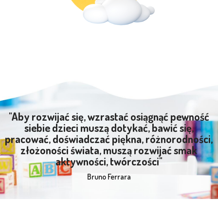
"Aby rozwijać się, wzrastać osiągnąć pewność
siebie dzieci muszą dotykać, bawić się,
pracować, doświadczać piękna, różnorodności,
złożoności świata, muszą rozwijać smak
aktywności, twórczości"
Bruno Ferrara