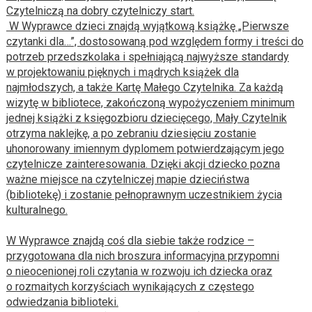
Czytelniczą na dobry czytelniczy start.
W Wyprawce dzieci znajdą wyjątkową książkę „Pierwsze
czytanki dla…”, dostosowaną pod względem formy i treści do
potrzeb przedszkolaka i spełniającą najwyższe standardy
w projektowaniu pięknych i mądrych książek dla
najmłodszych, a także Kartę Małego Czytelnika. Za każdą
wizytę w bibliotece, zakończoną wypożyczeniem minimum
jednej książki z księgozbioru dziecięcego, Mały Czytelnik
otrzyma naklejkę, a po zebraniu dziesięciu zostanie
uhonorowany imiennym dyplomem potwierdzającym jego
czytelnicze zainteresowania. Dzięki akcji dziecko pozna
ważne miejsce na czytelniczej mapie dzieciństwa
(bibliotekę) i zostanie pełnoprawnym uczestnikiem życia
kulturalnego.
W Wyprawce znajdą coś dla siebie także rodzice –
przygotowana dla nich broszura informacyjna przypomni
o nieocenionej roli czytania w rozwoju ich dziecka oraz
o rozmaitych korzyściach wynikających z częstego
odwiedzania biblioteki.