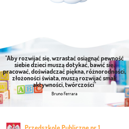
"Aby rozwijać się, wzrastać osiągnąć pewność
siebie dzieci muszą dotykać, bawić się,
pracować, doświadczać piękna, różnorodności,
złożoności świata, muszą rozwijać smak
aktywności, twórczości"
Bruno Ferrara
Przedszkole Publiczne nr 1