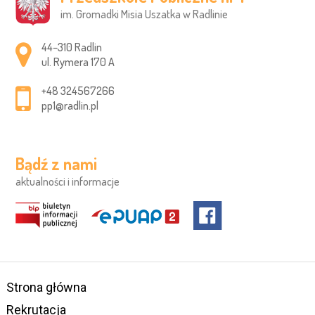
im. Gromadki Misia Uszatka w Radlinie
Adres pocztowy:
44–310 Radlin
ul. Rymera 170 A
+48 324567266
pp1@radlin.pl
Bądź z nami
aktualności i informacje
Strona główna
Rekrutacja