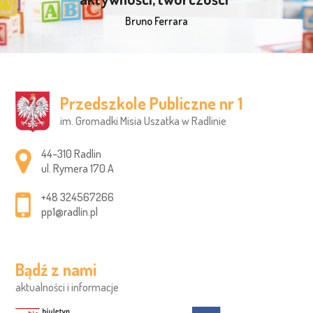
Bruno Ferrara
Przedszkole Publiczne nr 1
im. Gromadki Misia Uszatka w Radlinie
Adres pocztowy:
44–310 Radlin
ul. Rymera 170 A
+48 324567266
pp1@radlin.pl
Bądź z nami
aktualności i informacje