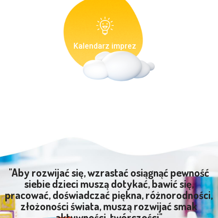
Kalendarz imprez
"Aby rozwijać się, wzrastać osiągnąć pewność
siebie dzieci muszą dotykać, bawić się,
pracować, doświadczać piękna, różnorodności,
złożoności świata, muszą rozwijać smak
aktywności, twórczości"