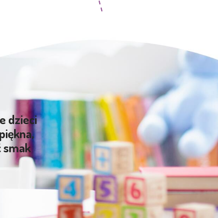
e dzieci
piękna,
ć smak