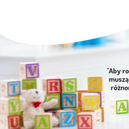
"Aby ro
muszą 
różno