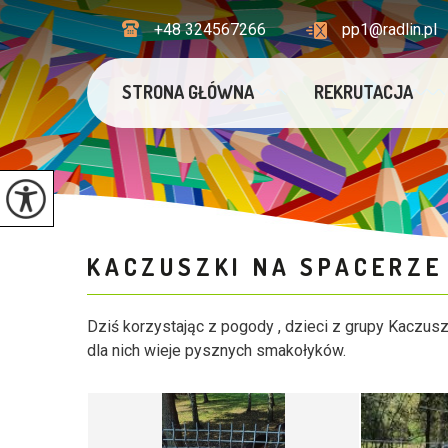
+48 324567266
pp1@radlin.pl
STRONA GŁÓWNA
REKRUTACJA
KACZUSZKI NA SPACERZ
Dziś korzystając z pogody , dzieci z grupy Kaczuszk
dla nich wieje pysznych smakołyków.