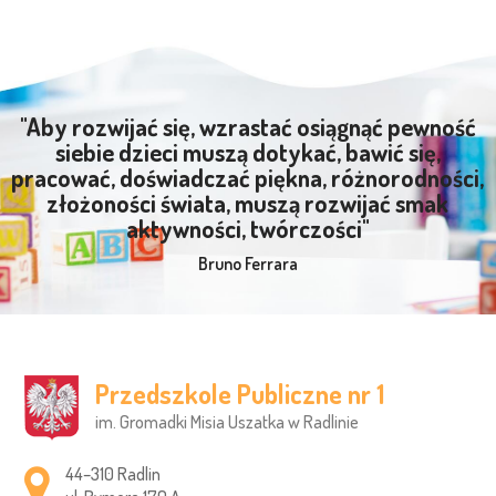
"Aby rozwijać się, wzrastać osiągnąć pewność
siebie dzieci muszą dotykać, bawić się,
pracować, doświadczać piękna, różnorodności,
złożoności świata, muszą rozwijać smak
aktywności, twórczości"
Bruno Ferrara
Przedszkole Publiczne nr 1
im. Gromadki Misia Uszatka w Radlinie
Adres pocztowy:
44–310 Radlin