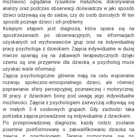
możliwość oglądania rysunków maluchów, dokonywania
analizy oraz podczas obserwacji doświadcza w jaki sposób
dzieci odzywają się do siebie, czy do osób dorosłych. W ten
sposób poznaje dzieci i ich problemy.
Kolejnym etapem jest diagnoza, która opiera się na
spostrzeżeniach po obserwacyjnych, na informacjach
uzyskanych od wychowawców grup oraz na indywidualnej
pracy psychologa z dzieckiem. Zajęcia indywidualne w dużej
mierze opierają się na zabawach terapeutycznych dzięki
czemu są one przyjemne dla dziecka, a psycholog może
uzyskać wiele informacji.
Zajęcia psychologiczne głównie mają na celu wspieranie
rozwoju społeczno-emocjonalnego dzieci, ale również
poprawianie sfery percepcyjnej, poznawczej i motorycznej.
W pracy z dzieckiem biorę pod uwagę jego indywidualne
możliwości. Zajęcia z psychologiem zazwyczaj odbywają się
w małych 3-4 osobowych grupach. Gdy zachodzi taka
potrzeba zajęcia prowadzone są indywidualnie z dzieckiem.
Po przeprowadzonej diagnozie, każdy rodzic zostanie
pisemnie poinformowany o zakwalifikowaniu dziecka na
zajęcia z psychologiem. Terapia rozpoczyna się po