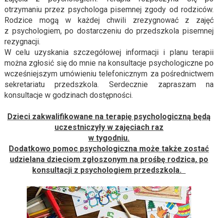
otrzymaniu przez psychologa pisemnej zgody od rodziców.
Rodzice mogą w każdej chwili zrezygnować z zajęć
z psychologiem, po dostarczeniu do przedszkola pisemnej
rezygnacji.
W celu uzyskania szczegółowej informacji i planu terapii
można zgłosić się do mnie na konsultacje psychologiczne po
wcześniejszym umówieniu telefonicznym za pośrednictwem
sekretariatu przedszkola. Serdecznie zapraszam na
konsultacje w godzinach dostępności.
Dzieci zakwalifikowane na terapię psychologiczną będą
uczestniczyły w zajęciach raz
w tygodniu.
Dodatkowo pomoc psychologiczna może także zostać
udzielana dzieciom zgłoszonym na prośbę rodzica, po
konsultacji z psychologiem przedszkola.