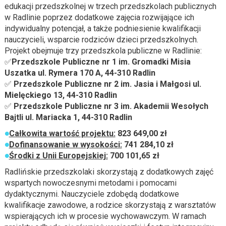
edukacji przedszkolnej w trzech przedszkolach publicznych
w Radlinie poprzez dodatkowe zajęcia rozwijające ich
indywidualny potencjał, a także podniesienie kwalifikacji
nauczycieli, wsparcie rodziców dzieci przedszkolnych.
Projekt obejmuje trzy przedszkola publiczne w Radlinie:
✅
Przedszkole Publiczne nr 1 im. Gromadki Misia
Uszatka ul. Rymera 170 A, 44-310 Radlin
✅
Przedszkole Publiczne nr 2 im. Jasia i Małgosi ul.
Mielęckiego 13, 44-310 Radlin
✅
Przedszkole Publiczne nr 3 im. Akademii Wesołych
Bajtli ul. Mariacka 1, 44-310 Radlin
Całkowita wartość projektu:
823 649,00 zł
Dofinansowanie w wysokości:
741 284,10
zł
Środki z Unii Europejskiej:
700 101,65
zł
Radlińskie przedszkolaki skorzystają z dodatkowych zajęć
wspartych nowoczesnymi metodami i pomocami
dydaktycznymi. Nauczyciele zdobędą dodatkowe
kwalifikacje zawodowe, a rodzice skorzystają z warsztatów
wspierających ich w procesie wychowawczym. W ramach