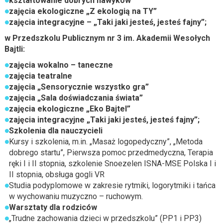
kształtowanie dobrych nawyków
zajęcia ekologiczne „Z ekologią na TY”
zajęcia integracyjne – „Taki jaki jesteś, jesteś fajny”;
w Przedszkolu Publicznym nr 3 im. Akademii Wesołych
Bajtli
:
zajęcia wokalno – taneczne
zajęcia teatralne
zajęcia „Sensorycznie wszystko gra”
zajęcia „Sala doświadczania świata”
zajęcia ekologiczne „Eko Bajtel”
zajęcia integracyjne „Taki jaki jesteś, jesteś fajny”;
Szkolenia dla nauczycieli
Kursy i szkolenia, m.in. „Masaż logopedyczny”, „Metoda
dobrego startu”, Pierwsza pomoc przedmedyczna, Terapia
ręki I i II stopnia, szkolenie Snoezelen ISNA-MSE Polska I i
II stopnia, obsługa gogli VR
Studia podyplomowe w zakresie rytmiki, logorytmiki i tańca
w wychowaniu muzyczno – ruchowym.
Warsztaty dla rodziców
„Trudne zachowania dzieci w przedszkolu” (PP1 i PP3)