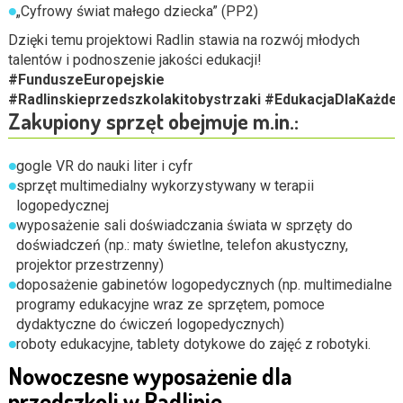
„Cyfrowy świat małego dziecka” (PP2)
Dzięki temu projektowi Radlin stawia na rozwój młodych
talentów i podnoszenie jakości edukacji!
#FunduszeEuropejskie
#Radlinskieprzedszkolakitobystrzaki
#EdukacjaDlaKażde
Zakupiony sprzęt obejmuje m.in.:
gogle VR do nauki liter i cyfr
sprzęt multimedialny wykorzystywany w terapii
logopedycznej
wyposażenie sali doświadczania świata w sprzęty do
doświadczeń (np.: maty świetlne, telefon akustyczny,
projektor przestrzenny)
doposażenie gabinetów logopedycznych (np. multimedialne
programy edukacyjne wraz ze sprzętem, pomoce
dydaktyczne do ćwiczeń logopedycznych)
roboty edukacyjne, tablety dotykowe do zajęć z robotyki.
Nowoczesne wyposażenie dla
przedszkoli
w Radlinie