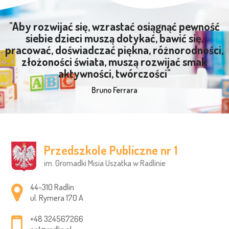
"Aby rozwijać się, wzrastać osiągnąć pewność
siebie dzieci muszą dotykać, bawić się,
pracować, doświadczać piękna, różnorodności,
złożoności świata, muszą rozwijać smak
aktywności, twórczości"
Bruno Ferrara
Przedszkole Publiczne nr 1
im. Gromadki Misia Uszatka w Radlinie
Adres pocztowy:
44–310 Radlin
ul. Rymera 170 A
+48 324567266