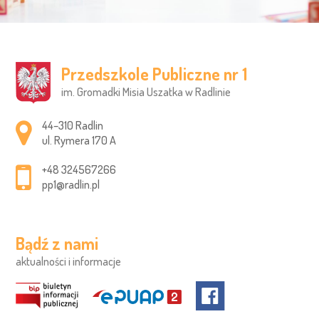
Przedszkole Publiczne nr 1
im. Gromadki Misia Uszatka w Radlinie
Adres pocztowy:
44–310 Radlin
ul. Rymera 170 A
+48 324567266
pp1@radlin.pl
Bądź z nami
aktualności i informacje