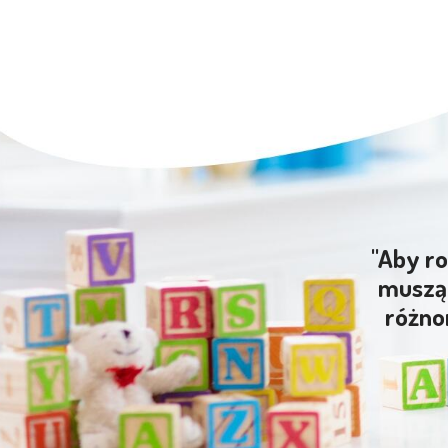
"Aby ro
muszą 
różno