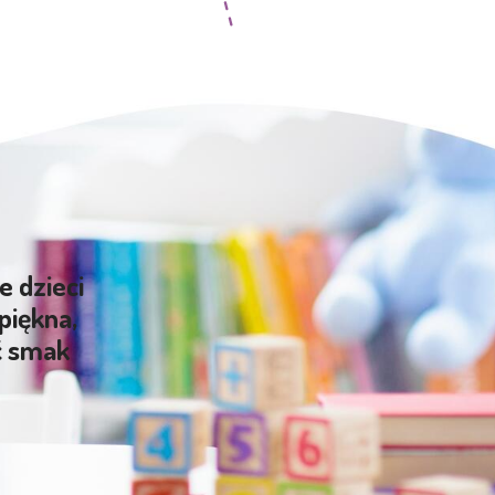
e dzieci
piękna,
ć smak