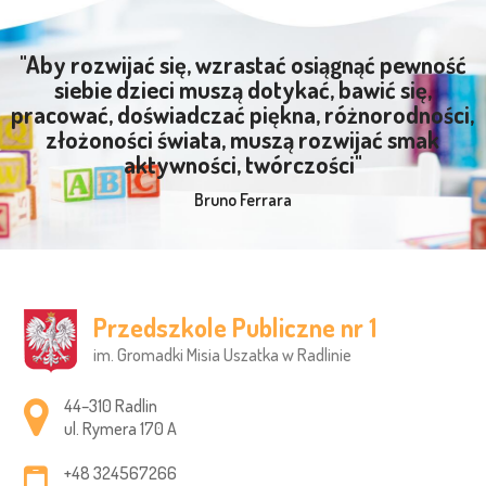
"Aby rozwijać się, wzrastać osiągnąć pewność
siebie dzieci muszą dotykać, bawić się,
pracować, doświadczać piękna, różnorodności,
złożoności świata, muszą rozwijać smak
aktywności, twórczości"
Bruno Ferrara
Przedszkole Publiczne nr 1
im. Gromadki Misia Uszatka w Radlinie
Adres pocztowy:
44–310 Radlin
ul. Rymera 170 A
+48 324567266