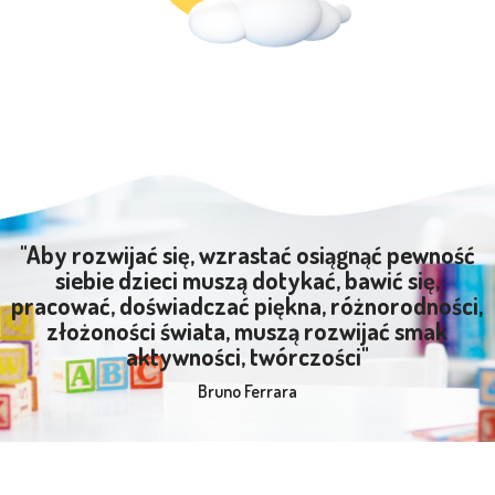
"Aby rozwijać się, wzrastać osiągnąć pewność
siebie dzieci muszą dotykać, bawić się,
pracować, doświadczać piękna, różnorodności,
złożoności świata, muszą rozwijać smak
aktywności, twórczości"
Bruno Ferrara