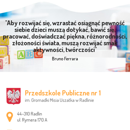
"Aby rozwijać się, wzrastać osiągnąć pewność
siebie dzieci muszą dotykać, bawić się,
pracować, doświadczać piękna, różnorodności,
złożoności świata, muszą rozwijać smak
aktywności, twórczości"
Bruno Ferrara
Przedszkole Publiczne nr 1
im. Gromadki Misia Uszatka w Radlinie
Adres pocztowy:
44–310 Radlin
ul. Rymera 170 A