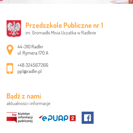
Przedszkole Publiczne nr 1
im. Gromadki Misia Uszatka w Radlinie
Adres pocztowy:
44–310 Radlin
ul. Rymera 170 A
+48 324567266
pp1@radlin.pl
Bądź z nami
aktualności i informacje