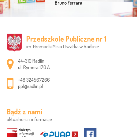
Bruno Ferrara
Przedszkole Publiczne nr 1
im. Gromadki Misia Uszatka w Radlinie
Adres pocztowy:
44–310 Radlin
ul. Rymera 170 A
+48 324567266
pp1@radlin.pl
Bądź z nami
aktualności i informacje