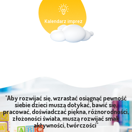
Kalendarz imprez
"Aby rozwijać się, wzrastać osiągnąć pewność
siebie dzieci muszą dotykać, bawić się,
pracować, doświadczać piękna, różnorodności,
złożoności świata, muszą rozwijać smak
aktywności, twórczości"