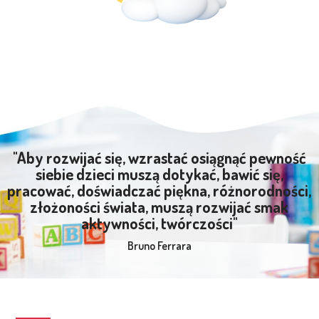
"Aby rozwijać się, wzrastać osiągnąć pewność
siebie dzieci muszą dotykać, bawić się,
pracować, doświadczać piękna, różnorodności,
złożoności świata, muszą rozwijać smak
aktywności, twórczości"
Bruno Ferrara