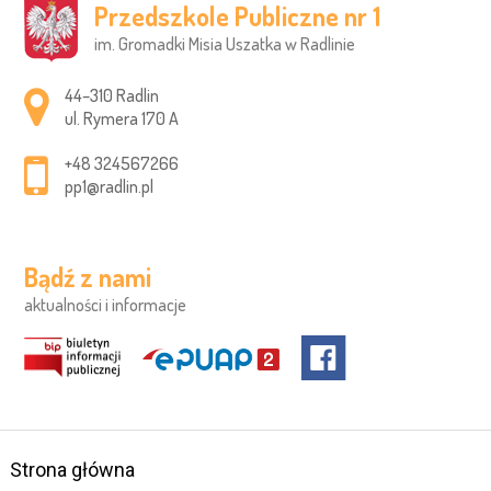
Przedszkole Publiczne nr 1
im. Gromadki Misia Uszatka w Radlinie
Adres pocztowy:
44–310 Radlin
ul. Rymera 170 A
+48 324567266
pp1@radlin.pl
Bądź z nami
aktualności i informacje
Strona główna