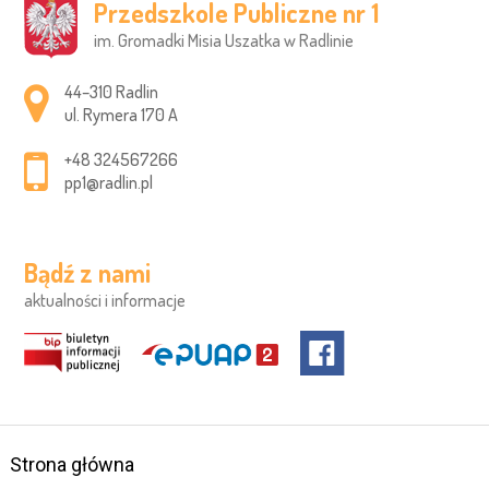
Przedszkole Publiczne nr 1
im. Gromadki Misia Uszatka w Radlinie
Adres pocztowy:
44–310 Radlin
ul. Rymera 170 A
+48 324567266
pp1@radlin.pl
Bądź z nami
aktualności i informacje
Strona główna