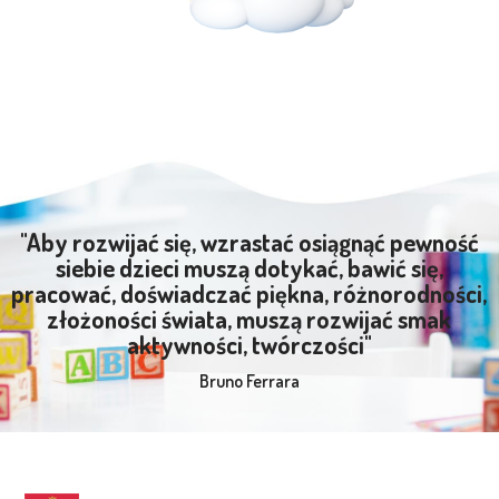
"Aby rozwijać się, wzrastać osiągnąć pewność
siebie dzieci muszą dotykać, bawić się,
pracować, doświadczać piękna, różnorodności,
złożoności świata, muszą rozwijać smak
aktywności, twórczości"
Bruno Ferrara