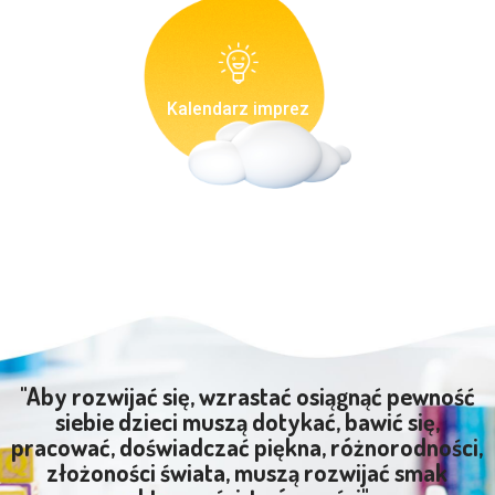
Kalendarz imprez
"Aby rozwijać się, wzrastać osiągnąć pewność
siebie dzieci muszą dotykać, bawić się,
pracować, doświadczać piękna, różnorodności,
złożoności świata, muszą rozwijać smak