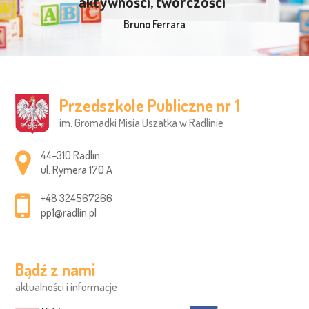
aktywności, twórczości"
Bruno Ferrara
Przedszkole Publiczne nr 1
im. Gromadki Misia Uszatka w Radlinie
Adres pocztowy:
44–310 Radlin
ul. Rymera 170 A
+48 324567266
pp1@radlin.pl
Bądź z nami
aktualności i informacje