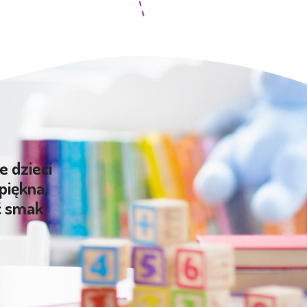
e dzieci
piękna,
ć smak