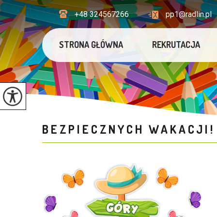
+48 324567266
pp1@radlin.pl
STRONA GŁÓWNA
REKRUTACJA
BEZPIECZNYCH WAKACJI!