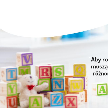
"Aby ro
muszą 
różno