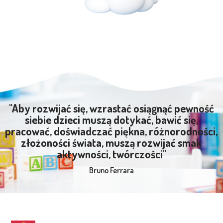
"Aby rozwijać się, wzrastać osiągnąć pewność
siebie dzieci muszą dotykać, bawić się,
pracować, doświadczać piękna, różnorodności,
złożoności świata, muszą rozwijać smak
aktywności, twórczości"
Bruno Ferrara