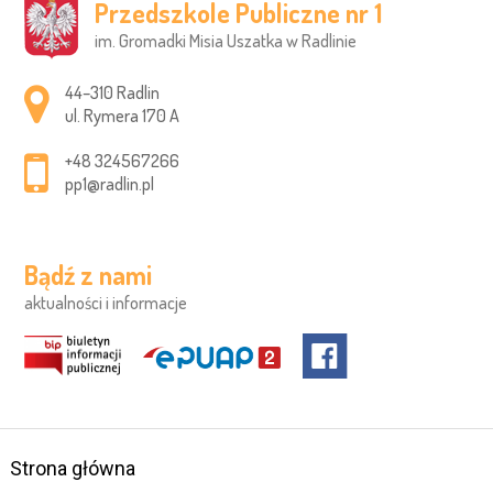
Przedszkole Publiczne nr 1
im. Gromadki Misia Uszatka w Radlinie
Adres pocztowy:
44–310 Radlin
ul. Rymera 170 A
+48 324567266
pp1@radlin.pl
Bądź z nami
aktualności i informacje
Strona główna